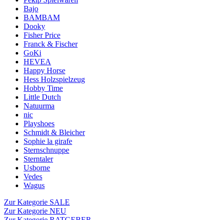
Bajo
BAMBAM
Dooky
Fisher Price
Franck & Fischer
GoKi
HEVEA
Happy Horse
Hess Holzspielzeug
Hobby Time
Little Dutch
Natuurma
nic
Playshoes
Schmidt & Bleicher
Sophie la girafe
Sternschnuppe
Sterntaler
Usborne
Vedes
Wagus
Zur Kategorie SALE
Zur Kategorie NEU
Zur Kategorie RATGEBER