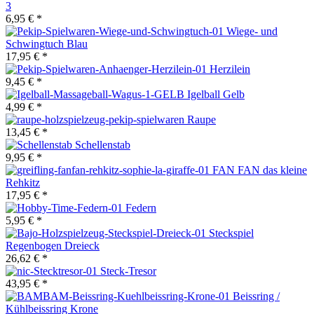
3
6,95 € *
Wiege- und
Schwingtuch Blau
17,95 € *
Herzilein
9,45 € *
Igelball Gelb
4,99 € *
Raupe
13,45 € *
Schellenstab
9,95 € *
FAN FAN das kleine
Rehkitz
17,95 € *
Federn
5,95 € *
Steckspiel
Regenbogen Dreieck
26,62 € *
Steck-Tresor
43,95 € *
Beissring /
Kühlbeissring Krone