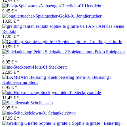
14,95 € *
Herzilein
9,45 € *
Jongliertücher
13,95 € *
FAN FAN das kleine
Rehkitz
17,95 € *
Sophie la girafe - Greifling - Giraffe
19,95 € *
Spielanleitung Pekip Spielpaket
2
6,95 € *
Steckbrett
22,95 € *
Beissring /
Kühlbeissring Stern
6,95 € *
Steckpyramide
11,45 € *
Schellenstab
9,95 € *
Schaukelclown
17,95 € *
Sophie la girafe - Beissring -