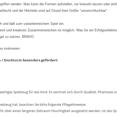
griffen werden. Man kann die Formen aufstellen, sie kreiseln lassen oder ein
ißecht und die Holzteile sind auf Grund ihrer Größe "unverschluckbar".
ch und lädt zum variantenreichem Spiel ein.
nnt und kreatives Zusammenstecken ist möglich. Was für ein Erfolgserlebnis,
ugel zu setzen. BRAVO.
eu motivieren.
 / Steckturm besonders gefördert:
rtiges Spielzeug für das Kind. Es zeichnet sich durch Qualität, Phantasie 
pielzeug hat, beachten Sie bitte folgende Pflegehinweise:
nicht über einen längeren Zeitraum Feuchtigkeit ausgesetzt werden. Ist das S