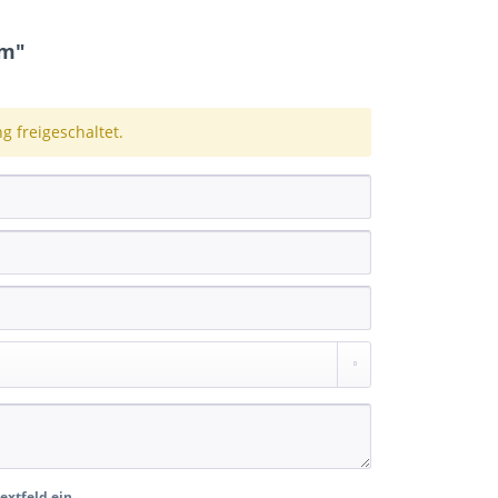
rm"
 freigeschaltet.
extfeld ein.