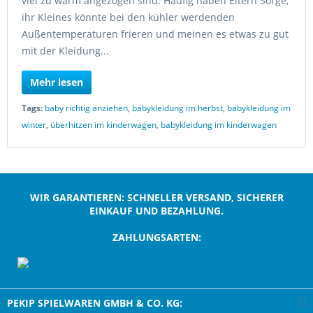
viel zu warm angezogen sind. Häufig haben Eltern Sorge,
ihr Kleines könnte bei den kühler werdenden
Außentemperaturen frieren und meinen es etwas zu gut
mit der Kleidung...
Mehr lesen
Tags:
baby richtig anziehen
,
babykleidung im herbst
,
babykleidung im
winter
,
überhitzen im kinderwagen
,
babykleidung im kinderwagen
WIR GARANTIEREN: SCHNELLER VERSAND, SICHERER
EINKAUF UND BEZAHLUNG.
ZAHLUNGSARTEN:
;
PEKIP SPIELWAREN GMBH & CO. KG: