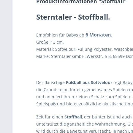
Produktinformationen "Stoffball"
Sterntaler - Stoffball.
6 Monaten.
Empfohlen für Babys ab
Größe: 13 cm.
Material: Softvelour, Füllung Polyester. Waschba
Marke: Sterntaler GmbH, Werkstr. 6-8, 65599 D
Der flauschige
Fußball aus Softvelour
regt Babys
die Grundsteine für ein gemeinsames Spielen mi
und animiert Ihren kleinen Schatz zum Spielen –
Spielspaß und bietet zusätzliche akustische Unte
Zeit für einen
Stoffball
, der bunter ist und auc
unterstützt die ganzheitliche Wahrnehmung. Gle
wird durch die Bewegung verursacht. Je nach En