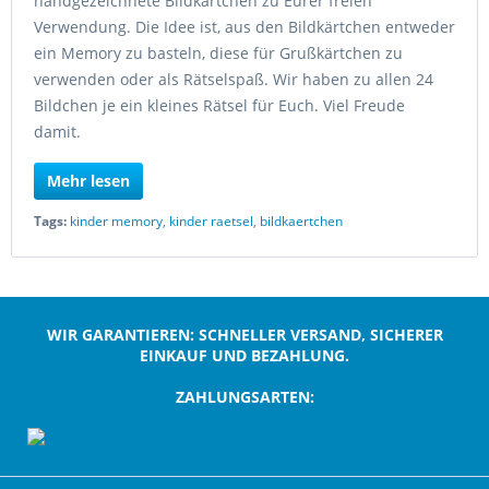
handgezeichnete Bildkärtchen zu Eurer freien
Verwendung. Die Idee ist, aus den Bildkärtchen entweder
ein Memory zu basteln, diese für Grußkärtchen zu
verwenden oder als Rätselspaß. Wir haben zu allen 24
Bildchen je ein kleines Rätsel für Euch. Viel Freude
damit.
Mehr lesen
Tags:
kinder memory
,
kinder raetsel
,
bildkaertchen
WIR GARANTIEREN: SCHNELLER VERSAND, SICHERER
EINKAUF UND BEZAHLUNG.
ZAHLUNGSARTEN:
;