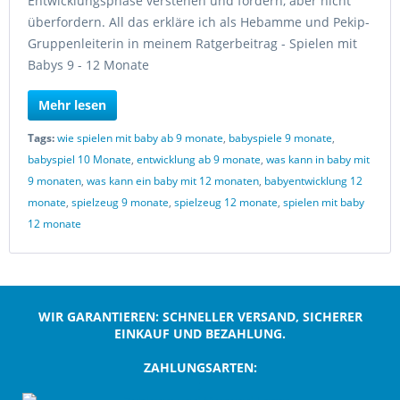
Entwicklungsphase verstehen und fördern, aber nicht
überfordern. All das erkläre ich als Hebamme und Pekip-
Gruppenleiterin in meinem Ratgerbeitrag - Spielen mit
Babys 9 - 12 Monate
Mehr lesen
Tags:
wie spielen mit baby ab 9 monate
,
babyspiele 9 monate
,
babyspiel 10 Monate
,
entwicklung ab 9 monate
,
was kann in baby mit
9 monaten
,
was kann ein baby mit 12 monaten
,
babyentwicklung 12
monate
,
spielzeug 9 monate
,
spielzeug 12 monate
,
spielen mit baby
12 monate
WIR GARANTIEREN: SCHNELLER VERSAND, SICHERER
EINKAUF UND BEZAHLUNG.
ZAHLUNGSARTEN:
;