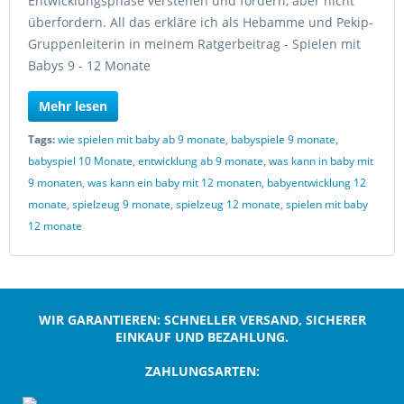
Entwicklungsphase verstehen und fördern, aber nicht
überfordern. All das erkläre ich als Hebamme und Pekip-
Gruppenleiterin in meinem Ratgerbeitrag - Spielen mit
Babys 9 - 12 Monate
Mehr lesen
Tags:
wie spielen mit baby ab 9 monate
,
babyspiele 9 monate
,
babyspiel 10 Monate
,
entwicklung ab 9 monate
,
was kann in baby mit
9 monaten
,
was kann ein baby mit 12 monaten
,
babyentwicklung 12
monate
,
spielzeug 9 monate
,
spielzeug 12 monate
,
spielen mit baby
12 monate
WIR GARANTIEREN: SCHNELLER VERSAND, SICHERER
EINKAUF UND BEZAHLUNG.
ZAHLUNGSARTEN:
;