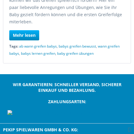
können wir das Greifen spielerisch fördern? Hier ein
paar liebevolle Anregungen und Übungen, wie Sie ihr
Baby gezielt fördern können und die ersten Greiferfolge
miterleben.
Mehr lesen
Tags:
ab wann greifen babys
,
babys greifen bewusst
,
wann greifen
babys
,
babys lernen greifen
,
baby greifen übungen
WIR GARANTIEREN: SCHNELLER VERSAND, SICHERER
EINKAUF UND BEZAHLUNG.
ZAHLUNGSARTEN:
;
PEKIP SPIELWAREN GMBH & CO. KG: