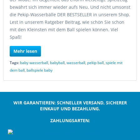
bewährt sich immer wieder aufs Neu. Und nicht umsonst
die Pekip-Wasserbälle DER BESTSELLER in unserem Shop.
Lest in unserem Ratgeber Beitrag, wie schön Sie schon
mit den Kleinsten mit dem Ball spielen können. Viel
Spaß!
Mehr lesen
Tags:
baby wasserball
,
babyball
,
wasserball
,
pekip ball
,
spiele mit
dem ball
,
ballspiele baby
WIR GARANTIEREN: SCHNELLER VERSAND, SICHERER
EINKAUF UND BEZAHLUNG.
ZAHLUNGSARTEN:
;