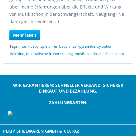
über meine Erfahrungen über die Effekte und Wirkung
von Musik schon in der Schwangerschaft. Neugierig? Na
dann gleich reinlesen :-)
Mehr lesen
Tags:
musik baby
,
spieluhren baby
,
musikpyramide
,
xylophon
kleinkind
,
musikalische früherziehung
,
musikspieldose
,
schellenstab
WIR GARANTIEREN: SCHNELLER VERSAND, SICHERER
EINKAUF UND BEZAHLUNG.
ZAHLUNGSARTEN:
;
PEKIP SPIELWAREN GMBH & CO. KG: