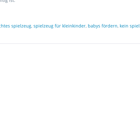
tig ist.
chtes spielzeug
,
spielzeug für kleinkinder
,
babys fördern
,
kein spie