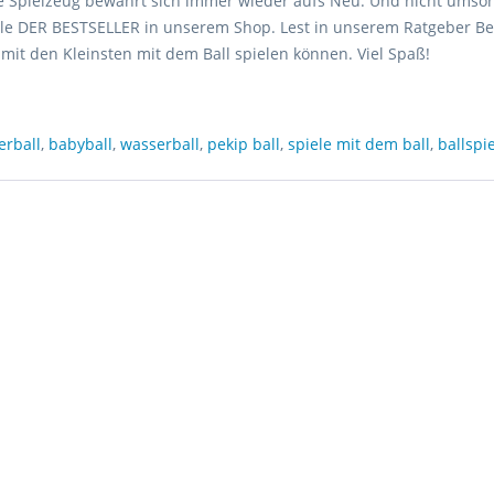
ge Spielzeug bewährt sich immer wieder aufs Neu. Und nicht umson
le DER BESTSELLER in unserem Shop. Lest in unserem Ratgeber Bei
mit den Kleinsten mit dem Ball spielen können. Viel Spaß!
erball
,
babyball
,
wasserball
,
pekip ball
,
spiele mit dem ball
,
ballspi