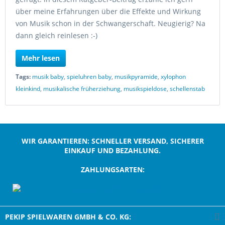
über meine Erfahrungen über die Effekte und Wirkung
von Musik schon in der Schwangerschaft. Neugierig? Na
dann gleich reinlesen :-)
Mehr lesen
Tags:
musik baby
,
spieluhren baby
,
musikpyramide
,
xylophon
kleinkind
,
musikalische früherziehung
,
musikspieldose
,
schellenstab
WIR GARANTIEREN: SCHNELLER VERSAND, SICHERER
EINKAUF UND BEZAHLUNG.
ZAHLUNGSARTEN:
;
PEKIP SPIELWAREN GMBH & CO. KG: