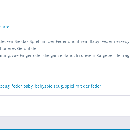
tare
ntdecken Sie das Spiel mit der Feder und ihrem Baby. Federn erzeu
chöneres Gefühl der
ng, wie Finger oder die ganze Hand. In diesem Ratgeber-Beitrag
lzeug
,
feder baby
,
babyspielzeug
,
spiel mit der feder