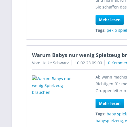
und normal. Ich
Sie schaffen das
Mehr lesen
Tags:
pekip spie
Warum Babys nur wenig Spielzeug b
Von: Heike Schwarz
16.02.23 09:00
0 Kommen
Ab wann machen 
Richtigen für m
Gruppenleiterin
Mehr lesen
Tags:
baby spie
babyspielzeug
,