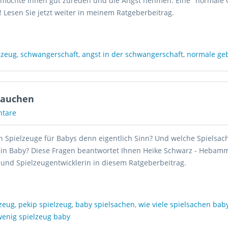
 möchte Ihnen gut zureden und die Angst nehmen: Eine "normale 
! Lesen Sie jetzt weiter in meinem Ratgeberbeitrag.
lzeug
,
schwangerschaft
,
angst in der schwangerschaft
,
normale ge
rauchen
tare
Spielzeuge für Babys denn eigentlich Sinn? Und welche Spielsach
ein Baby? Diese Fragen beantwortet Ihnen Heike Schwarz - Hebamm
 und Spielzeugentwicklerin in diesem Ratgeberbeitrag.
lzeug
,
pekip spielzeug
,
baby spielsachen
,
wie viele spielsachen bab
wenig spielzeug baby